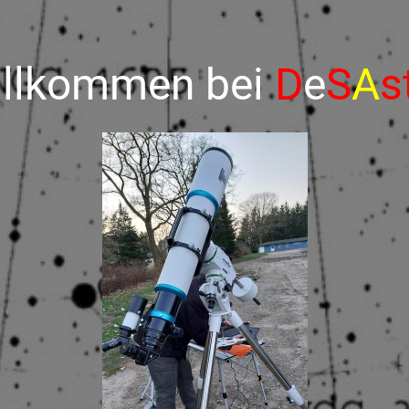
llkommen bei
D
e
S
A
s