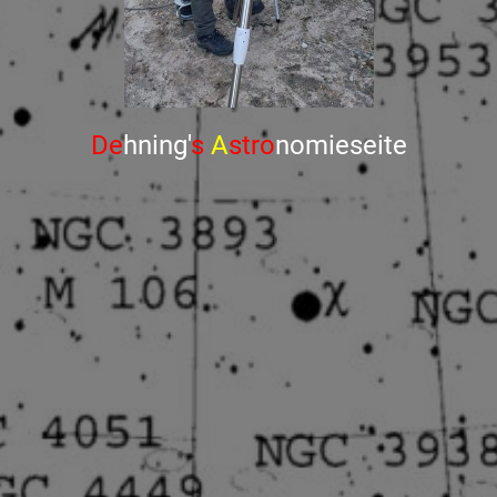
De
hning'
s
A
stro
nomieseite