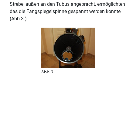
Strebe, außen an den Tubus angebracht, ermöglichten
das die Fangspiegelspinne gespannt werden konnte
(Abb 3.)
Abb 3.
7.) Jetzt ist auch der Zeitpunkt gekommen zu
überlegen ob evtl. auch der Nachführknopf angebracht
werden soll. Die Bohrungen hierfür können gleich in
diesem Arbeitsgang erledigt werden. Auch das Telrad
wurde in diesem Arbeitsgang mit Schrauben an den
Tubus befestigt. Kurzum jetzt ist die Gelegenheit
günstig, viele Löcher in den Tubus zu bohren ;-)
(Querlüftungen etc.)