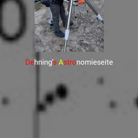
De
hning'
s
A
stro
nomieseite