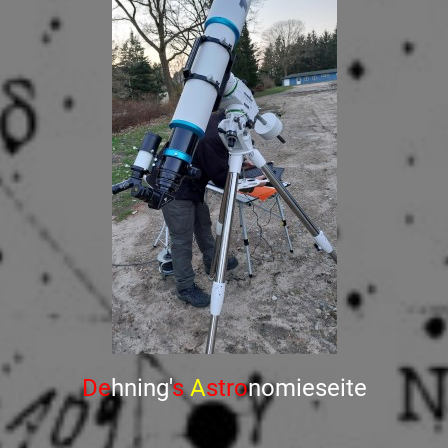
De
hning'
s
A
stro
nomieseite