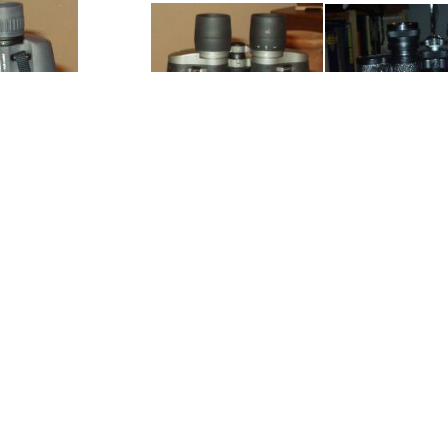
phy AS 10x50 Ww
Focus Elite 7x50
Milcana Coated O
114m/1000m
Field 3 Grad