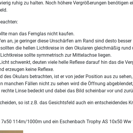
wierig ruhig zu halten. Noch höhere Vergrößerungen benötigen e
eld.
beachten:
sollte man das Fernglas nicht kaufen.
n an, je geringer diese Unschärfen am Rand sind desto besser i
llten die hellen Lichtkreise in den Okularen gleichmäßig rund
Lichtkreise sollte symmetrisch zur Mittelachse liegen.
Licht schwenkt, deuten viele helle Reflexe darauf hin das die Ve
nd erzeugen keine Reflexe.
 des Okulars betrachten, ist er von jeder Position aus zu sehen
n manchen Fällen nicht zu sehen wird die Öffnung abgeblendet, a
echte Linse bedeckt und dabei das Bild scheinbar vor und zurück 
tscheiden, so ist z.B. das Gesichtsfeld auch ein entscheidendes K
Elite 7x50 114m/1000m und ein Eschenbach Trophy AS 10x50 W