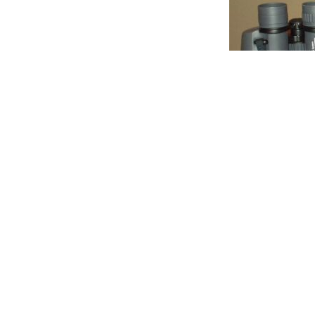
Eschenbach Tro
113m/1000m