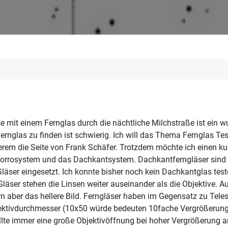
 mit einem Fernglas durch die nächtliche Milchstraße ist ein 
ernglas zu finden ist schwierig. Ich will das Thema Fernglas Test
derem die Seite von Frank Schäfer. Trotzdem möchte ich einen kur
orrosystem und das Dachkantsystem. Dachkantferngläser sind ko
äser eingesetzt. Ich konnte bisher noch kein Dachkantglas teste
läser stehen die Linsen weiter auseinander als die Objektive. Auc
rn aber das hellere Bild. Ferngläser haben im Gegensatz zu Tel
ektivdurchmesser (10x50 würde bedeuten 10fache Vergrößerung
te immer eine große Objektivöffnung bei hoher Vergrößerung an