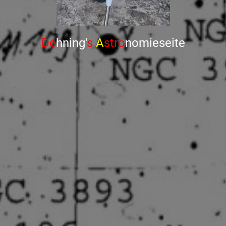
De
hning'
s
A
stro
nomieseite