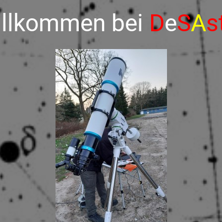
llkommen bei
D
e
S
A
s