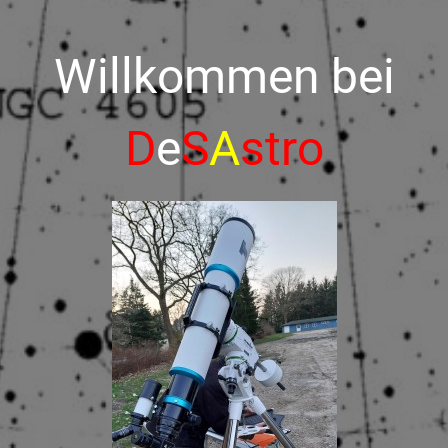
Willkommen bei
D
e
S
A
stro