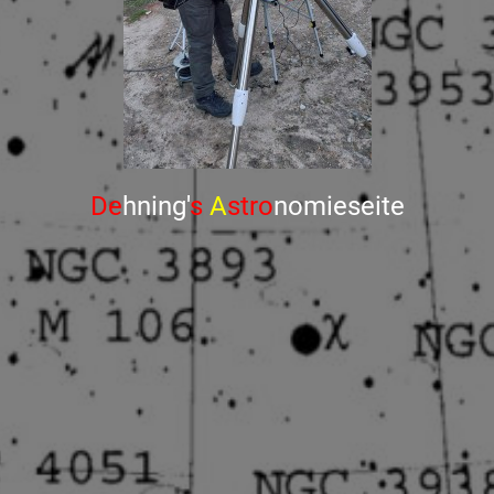
De
hning'
s
A
stro
nomieseite